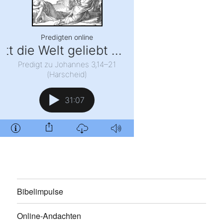
Bibelimpulse
Online-Andachten