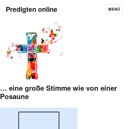
Predigten online
MENÜ
… eine große Stimme wie von einer
Posaune