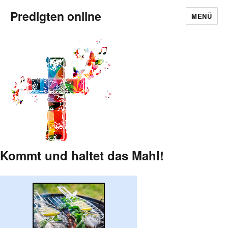
Predigten online
MENÜ
Kommt und haltet das Mahl!