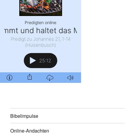
Bibelimpulse
Online-Andachten