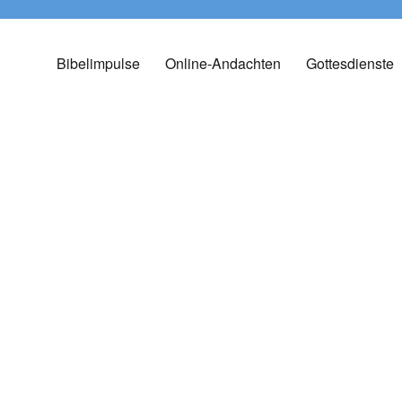
Bibelimpulse
Online-Andachten
Gottesdienste