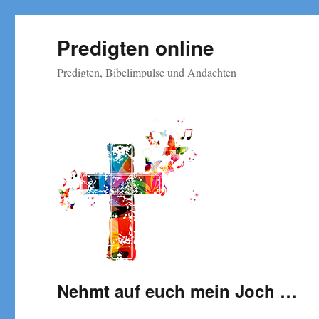
Predigten online
Predigten, Bibelimpulse und Andachten
Nehmt auf euch mein Joch …