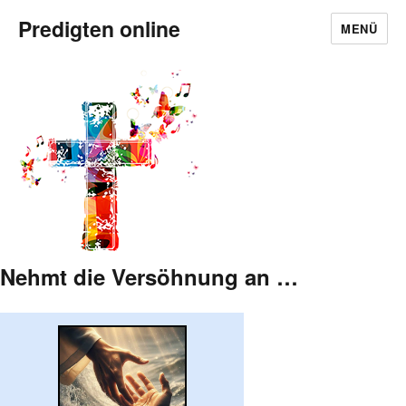
Predigten online
MENÜ
Nehmt die Versöhnung an …