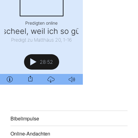
Bibelimpulse
Online-Andachten